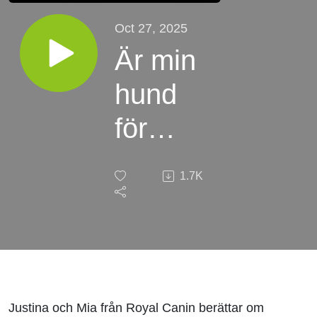
Oct 27, 2025
Är min
hund
för
tjock?
1.7K
Justina och Mia från Royal Canin berättar om